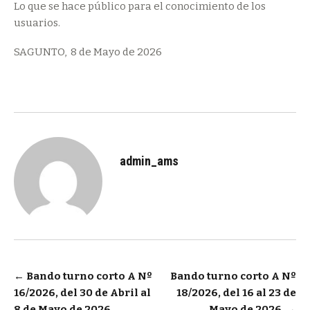
Lo que se hace público para el conocimiento de los
usuarios.
SAGUNTO, 8 de Mayo de 2026
admin_ams
Navegación
←
Bando turno corto A Nº
Bando turno corto A Nº
16/2026, del 30 de Abril al
18/2026, del 16 al 23 de
de
8 de Mayo de 2026
Mayo de 2026
→