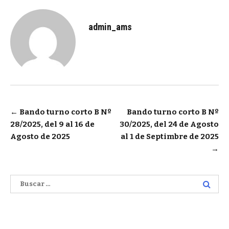
admin_ams
Navegación
←
Bando turno corto B Nº
Bando turno corto B Nº
28/2025, del 9 al 16 de
30/2025, del 24 de Agosto
de
Agosto de 2025
al 1 de Septimbre de 2025
entradas
→
Buscar: