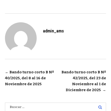
admin_ams
Navegación
←
Bando turno corto B Nº
Bando turno corto B Nº
40/2025, del 8 al 16 de
42/2025, del 23 de
de
Noviembre de 2025
Noviembre al 1 de
entradas
Diciembre de 2025
→
Buscar: