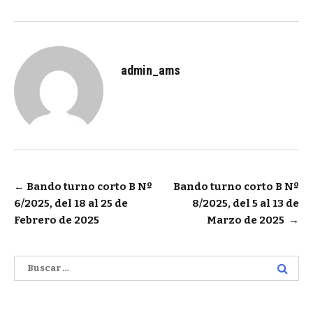
admin_ams
Navegación
←
Bando turno corto B Nº
Bando turno corto B Nº
6/2025, del 18 al 25 de
8/2025, del 5 al 13 de
de
Febrero de 2025
Marzo de 2025
→
entradas
Buscar: