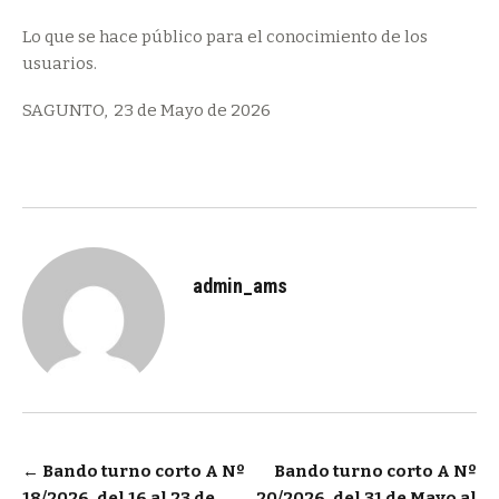
Lo que se hace público para el conocimiento de los
usuarios.
SAGUNTO, 23 de Mayo de 2026
admin_ams
Navegación
←
Bando turno corto A Nº
Bando turno corto A Nº
18/2026, del 16 al 23 de
20/2026, del 31 de Mayo al