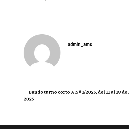
admin_ams
Navegación
←
Bando turno corto A Nº 1/2025, del 11 al 18 de
2025
de
entradas