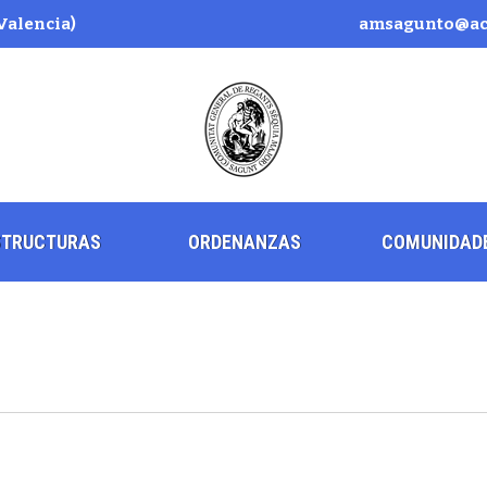
(Valencia)
amsagunto@ace
STRUCTURAS
ORDENANZAS
COMUNIDAD