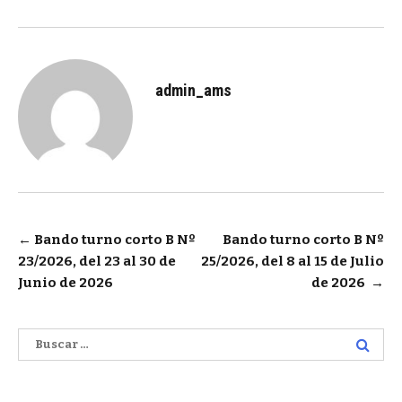
admin_ams
Navegación
←
Bando turno corto B Nº
Bando turno corto B Nº
23/2026, del 23 al 30 de
25/2026, del 8 al 15 de Julio
de
Junio de 2026
de 2026
→
entradas
Buscar: